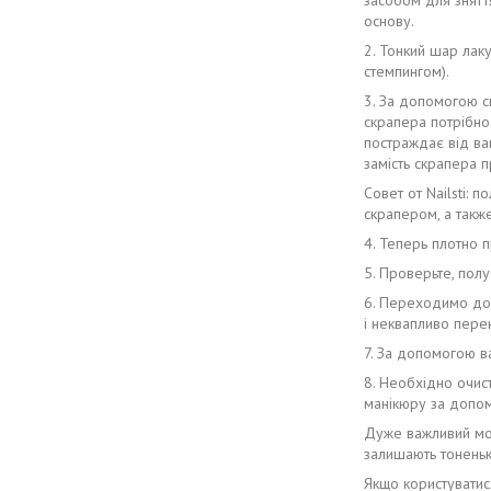
основу.
2. Тонкий шар лак
стемпингом).
3. За допомогою с
скрапера потрібно 
постраждає від ва
замість скрапера 
Совет от Nailsti:
скрапером, а также
4. Теперь плотно 
5. Проверьте, пол
6. Переходимо до 
і неквапливо пе
7. За допомогою ва
8. Необхідно очист
манікюру за допом
Дуже важливий мом
залишають тоненьк
Якщо користуватися