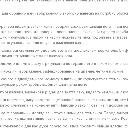
у для обраного вами зображення рівномірно нанесіть на потрібну область
крапера видаліть зайвий лак з поверхні диска, залишивши його тільки в
щільно притиснути до поверхні диска, злегка нахиливши скрапер (прибли
ших маніпуляцій, з часом на ньому можуть з'явитись подряпини, але гра
пристосувалися використовувати пластикові карти…
 пользоваться стемпингом удобнее всего на специальном держателе. Он 
 помогает защитить стол от капелек лака.
прижмите штамп к диску с рисунком и подержите его в таком положении
училось ли изображение, зафиксированное на штампе, четким и ярким.
самого відповідального моменту в питанні, як користуватися стемпингом 
рекочували рухом зробіть відбиток штампа на ногте.
тної палички, змоченої в рідині для зняття лаку, видаліть надлишки лаку
ити штамп від лаку, протерти ацетоновой рідиною не тільки штамп, але і
огою стемпинга на кожному нігті. Наносимо закріплювач на підсохлий м
ент: правильний догляд за інструментами для стемпинга. Перед викорис
у плівочку, яка негативно позначається на якості стемпинг нейл арту. 
 стемпингом для вас дуже просто, хочеться проявити більше власної фант