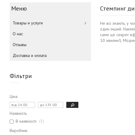
Стемпинг ди
Товары и услуги
Не всі знають, у ч
один інший. Накле
О нас
саме це секрет ефе
10 хвилин!). Модни
Отзывы
Доставка и оплата
Фільтри
Ціна
Наявність
В наявності
3
Виробник