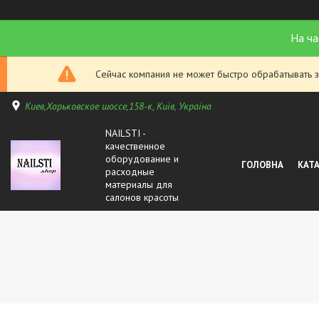
На ча
Сейчас компания не может быстро обрабатывать з
Киев,Харьковское шоссе,158-к, Київ, Україна
NAILSTI -
качественное
оборудование и
ГОЛОВНА
КАТ
расходные
материалы для
салонов красоты