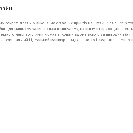
зайн
ому секрет ідеально виконаних складних принтів на нігтях і малюнків, з 
йки для манікюру залишаються в минулому, на зміну їм приходить стемпин
ктного нейл арту, який можна виконати вдома всього за півгодини (а піс
й, оригінальний і ідеальний манікюр швидко, просто і акуратно – тепер