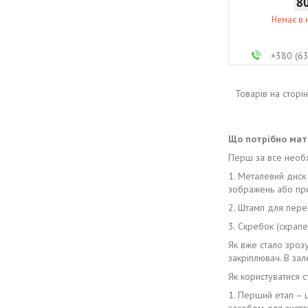
8
Немає в 
+380 (6
Що потрібно мати
Перш за все необхі
1. Металевий диск 
зображень або при
2. Штамп для пере
3. Скребок (скрапе
Як вже стало зроз
закріплювач. В зал
Як користуватися с
1. Перший етап – 
засобом для зняття