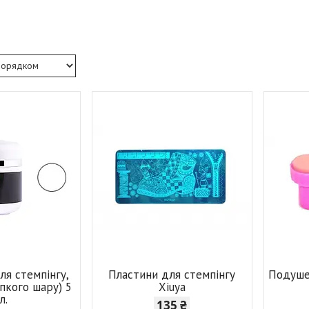
ля стемпінгу,
Пластини для стемпінгу
Подуше
липкого шару) 5
Xiuya
л.
135 ₴