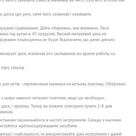
 диска (до речі, саме його зазвичай і називають
середині гравіювання. Дійте обережно, але впевнено. Лезо
зно під кутом в 45 градусів). Якісний металевий диск не
вірування пошкоджена не буде. Відзначимо, що деякі дівчата
фиксирует диск, исключая его скольжение во время работы со
 пару секунд.
для нігтів, - перенесення малюнка на нігтьову пластину. Обережно
 з шкіри навколо нігтьової пластини, якщо це необхідно.
 диск, і скрапер. Тепер ви можете повторити пункти 2-8 для
алюнок.
танням переконайтеся в чистоті інструментів. Склади з маслами
Користуйтеся ацетонсодержащими засобами.
азії і майстерності, то використовуйте дані інструменти і даний