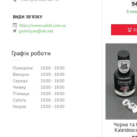
9
В ная
https://www.nailsti.com.ua
К
gontolyan@ukr.net
Графік роботи
Понеділок
10:00
18:00
Вівторок
10:00
18:00
Середа
10:00
18:00
Четвер
10:00
18:00
Пʼятниця
10:00
18:00
Субота
10:00
18:00
Неділя
10:00
18:00
Чорна та 
Kaleidosc