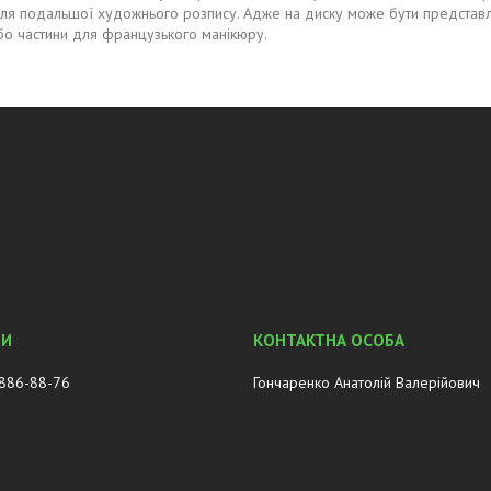
ля подальшої художнього розпису. Адже на диску може бути представлени
бо частини для французького манікюру.
 886-88-76
Гончаренко Анатолій Валерійович