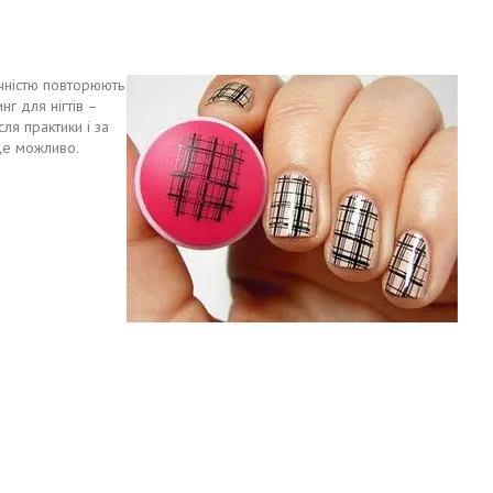
точністю повторюють
г для нігтів –
ля практики і за
 це можливо.