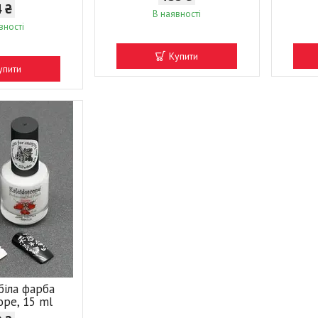
4 ₴
В наявності
вності
Купити
упити
біла фарба
ope, 15 ml