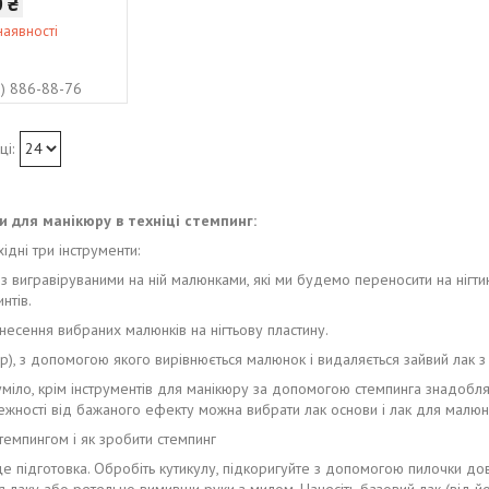
0 ₴
наявності
3) 886-88-76
 для манікюру в техніці стемпинг:
дні три інструменти:
з вигравіруваними на ній малюнками, які ми будемо переносити на нігти
нтів.
несення вибраних малюнків на нігтьову пластину.
р), з допомогою якого вирівнюється малюнок і видаляється зайвий лак з
уміло, крім інструментів для манікюру за допомогою стемпинга знадоблят
ежності від бажаного ефекту можна вибрати лак основи і лак для малюнка
темпингом і як зробити стемпинг
це підготовка. Обробіть кутикулу, підкоригуйте з допомогою пилочки дов
 лаку або ретельно вимивши руки з милом. Нанесіть базовий лак (від його як