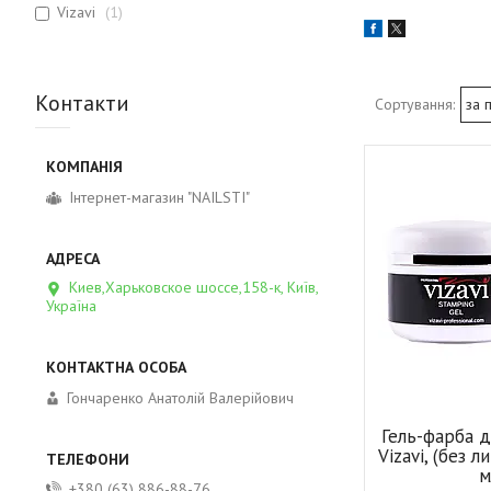
Vizavi
1
Контакти
Інтернет-магазин "NAILSTI"
Киев,Харьковское шоссе,158-к, Київ,
Україна
Гончаренко Анатолій Валерійович
Гель-фарба д
Vizavi, (без 
м
+380 (63) 886-88-76