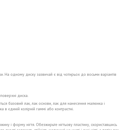
ки. На одному диску зазвичай є від чотирьох до восьми варіантів
 поверхні диска.
ься базовий лак, лак основи, лак для нанесення малюнка і
 в єдиній колірній гаммі або контрастні.
жину і форму нігтя. Обезжирьте нігтьову пластину, скориставшись
ості залежить стійкість малюнка) на чисті і сухі нігті, а потім лак-