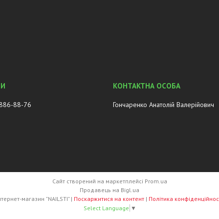
 886-88-76
Гончаренко Анатолій Валерійович
Сайт створений на маркетплейсі
Prom.ua
Продавець на Bigl.ua
Інтернет-магазин "NAILSTI" |
Поскаржитися на контент
|
Політика конфіденційнос
Select Language
▼