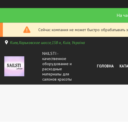
На ча
Сейчас компания не может быстро обрабатывать з
Киев,Харьковское шоссе,158-к, Київ, Україна
NAILSTI -
качественное
оборудование и
ГОЛОВНА
КАТ
расходные
материалы для
салонов красоты