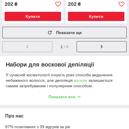
202
202
₴
₴
Купити
Купити
Показати ще
1
/ 6
Набори для воскової депіляції
У сучасній косметології існують різні способи видалення
небажаного волосся, але депіляція
воском
залишається
самим затребуваним і популярним способом.
Цей спосіб можна назвати найдавнішим, ще в давнину
Показати все
красуні з успіхом використовували його. Переваг у цього
методу дуже багато: він зручний, досить економічний, швидко
прибирає рослинність на тілі. Зараз застосовують не просто
віск, а спеціальну суміш різних компонентів, що в них
Про нас
присутні зволожуючі і заспокійливі речовини вони не
допускають появи на шкірі роздратування і швидко
87% позитивних з 39 відгуків за рік