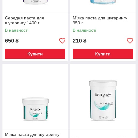
3
Підвищення ефективності процедури.
Середня паста для
М'яка паста для шугарингу
шугарингу 1400 г
350 г
4
Ніжний догляд за шкірою і харчування.
В наявності
В наявності
650
210
₴
₴
Купити
Купити
Переваги NAILSTI
Мультибрендовий асортимент засобів та
інструментів для депіляції
М'яка паста для шугарингу