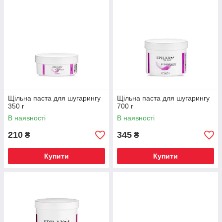
Воскоплав з підставкою на дві касети
Обладнання сумісне з касетами стандартного типу.
Апарат простий в застосуванні, забезпечує нагрівання
до безпечної температури для депіляції.
Щільна паста для шугарингу
Щільна паста для шугарингу
350 г
700 г
В наявності
В наявності
 який
210
345
₴
₴
оцесів.
Купити
Купити