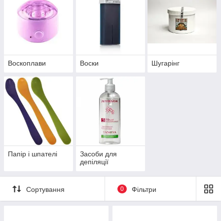
Дивитися асортимент
Засоби та інструменти для депіляції
Воскоплави
Воски
Шугарінг
тий в
Папір і шпателі
Засоби для
вання до
депіляції
ляції.
Сортування
0
Фільтри