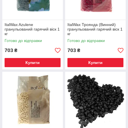
ItalWax Azulene
ItalWax Троянда (Винний)
гранульований гарячий віск 1
гранульований гарячий віск 1
кг
кг
Готово до відправки
Готово до відправки
703
703
₴
₴
Купити
Купити