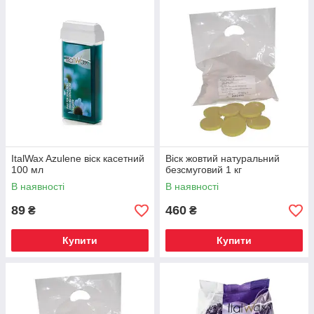
ItalWax Azulene віск касетний
Віск жовтий натуральний
100 мл
безсмуговий 1 кг
В наявності
В наявності
89
460
₴
₴
Купити
Купити