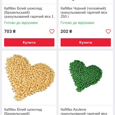
ItalWax Білий шоколад
ItalWax Чорний (чоловічий)
(Бразильський)
гранульований гарячий віск
гранульований гарячий віск 1
250 г
кг
Готово до відправки
Готово до відправки
703
202
₴
₴
Купити
Купити
ItalWax Білий шоколад
ItalWax Azulene
(Бразильський)
гранульований гарячий віск