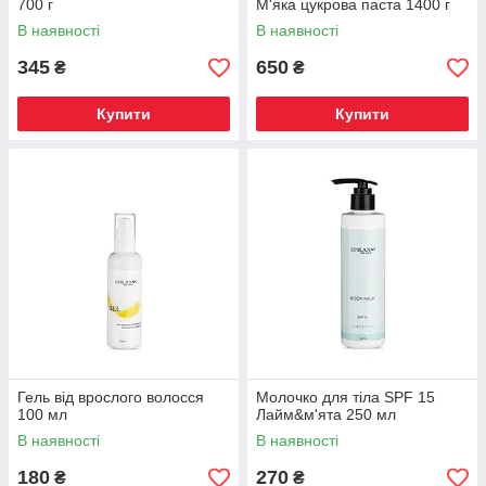
700 г
М'яка цукрова паста 1400 г
В наявності
В наявності
345
650
₴
₴
Оригінальна продукція преміум-класу для
догляду до і після процедури
Купити
Купити
Кваліфіковані консультації співробітників і
допомогу при виборі товарів
Гель від врослого волосся
Молочко для тіла SPF 15
100 мл
Лайм&м'ята 250 мл
В наявності
В наявності
180
270
₴
₴