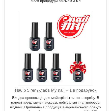
після процедури об'ємом 3 мл
в
дставлені
рі
рціною
LSTI.
Набір 5 гель-лаків My nail + 1 в подарунок
Вигідна пропозиція для майстрів нігтьового сервісу. В
панелі представлені яскраві, нейтральні і напівпрозорі
відтінки. Оригінальна продукція американського бренду