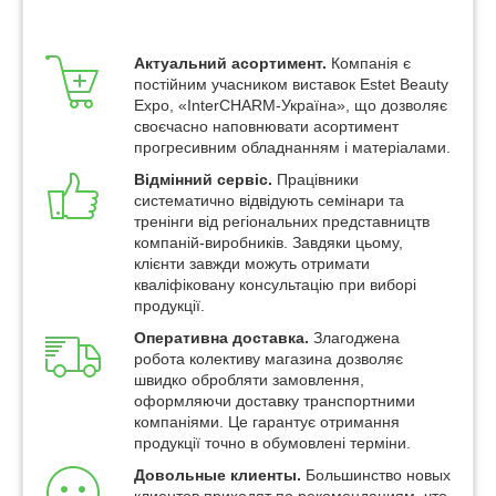
Актуальний асортимент.
Компанія є
постійним учасником виставок Estet Beauty
Expo, «InterCHARM-Україна», що дозволяє
своєчасно наповнювати асортимент
прогресивним обладнанням і матеріалами.
Відмінний сервіс.
Працівники
систематично відвідують семінари та
тренінги від регіональних представництв
компаній-виробників. Завдяки цьому,
клієнти завжди можуть отримати
кваліфіковану консультацію при виборі
продукції.
Оперативна доставка.
Злагоджена
робота колективу магазина дозволяє
швидко обробляти замовлення,
оформляючи доставку транспортними
компаніями. Це гарантує отримання
продукції точно в обумовлені терміни.
Довольные клиенты.
Большинство новых