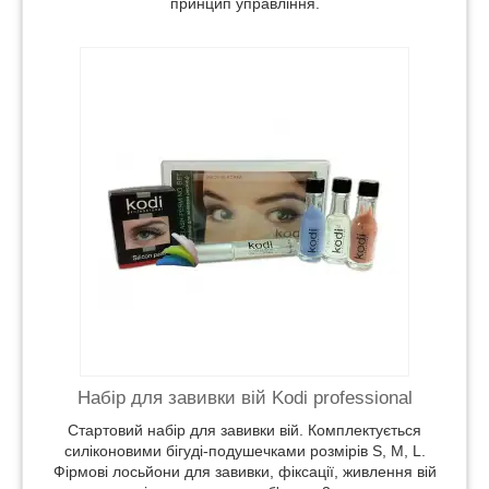
принцип управління.
.
гуді-
Фірмові
об'ємом 3
Набір для завивки вій Kodi professional
Стартовий набір для завивки вій. Комплектується
силіконовими бігуді-подушечками розмірів S, M, L.
Фірмові лосьйони для завивки, фіксації, живлення вій