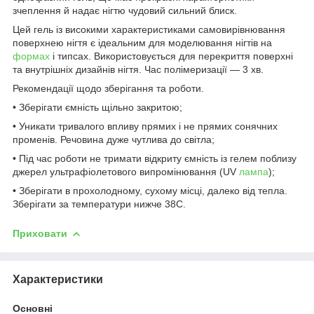
зчеплення й надає нігтю чудовий сильний блиск.
Цей гель із високими характеристиками самовирівнювання
поверхнею нігтя є ідеальним для моделювання нігтів на
формах
і типсах. Використовується для перекриття поверхні
та внутрішніх дизайнів нігтя. Час полімеризації — 3 хв.
Рекомендації щодо зберігання та роботи.
• Зберігати ємність щільно закритою;
• Уникати тривалого впливу прямих і не прямих сонячних
променів. Речовина дуже чутлива до світла;
• Під час роботи не тримати відкриту ємність із гелем поблизу
джерел ультрафіолетового випромінювання (UV
лампа
);
• Зберігати в прохолодному, сухому місці, далеко від тепла.
Зберігати за температури нижче 38C.
Приховати
Характеристики
Основні