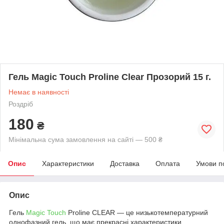
Гель Magic Touch Proline Clear Прозорий 15 г.
Немає в наявності
Роздріб
180
₴
Мінімальна сума замовлення на сайті — 500 ₴
Опис
Характеристики
Доставка
Оплата
Умови п
Опис
Гель
Magic Touch
Proline CLEAR — це низькотемпературний
однофазний гель, що має прекрасні характеристики