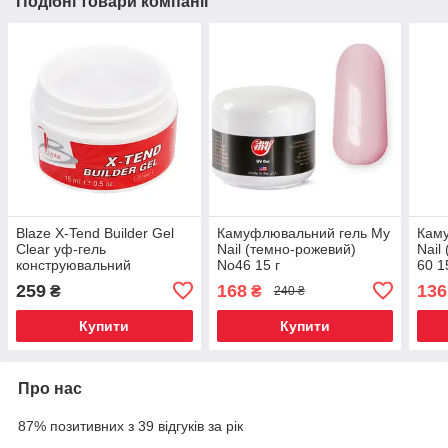
Подібні товари компанії
Blaze X-Tend Builder Gel
Камуфлювальний гель My
Кам
Clear уф-гель
Nail (темно-рожевий)
Nail
конструювальний
No46 15 г
60 1
середній 15 мл
259
168
136
₴
₴
240 ₴
Купити
Купити
Про нас
87% позитивних з 39 відгуків за рік