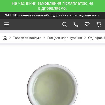
На час війни замовлення післяплатою не
відправляємо.
NAILSTI - качественное оборудование и расходные матери
Товари та послуги
Гелі для нарощування
Однофазні 