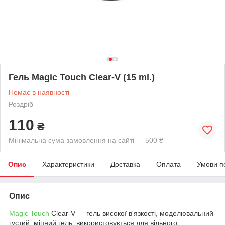
Гель Magic Touch Clear-V (15 ml.)
Немає в наявності
Роздріб
110
₴
Мінімальна сума замовлення на сайті — 500 ₴
Опис
Характеристики
Доставка
Оплата
Умови п
Опис
Magic Touch
Clear-V — гель високої в'язкості, моделювальний
густий, міцний гель, використовується для вільного