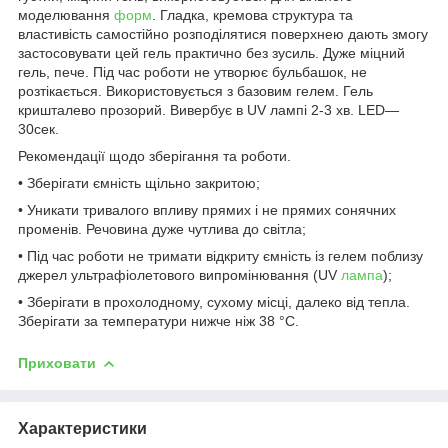
моделювання
форм
. Гладка, кремова структура та
властивість самостійно розподілятися поверхнею дають змогу
застосовувати цей гель практично без зусиль. Дуже міцний
гель, пече. Під час роботи не утворює бульбашок, не
розтікається. Використовується з базовим гелем. Гель
кришталево прозорий. Вивербує в UV лампі 2-3 хв. LED—
30сек.
Рекомендації щодо зберігання та роботи.
• Зберігати ємність щільно закритою;
• Уникати тривалого впливу прямих і не прямих сонячних
променів. Речовина дуже чутлива до світла;
• Під час роботи не тримати відкриту ємність із гелем поблизу
джерел ультрафіолетового випромінювання (UV
лампа
);
• Зберігати в прохолодному, сухому місці, далеко від тепла.
Зберігати за температури нижче ніж 38 °C.
Приховати
Характеристики