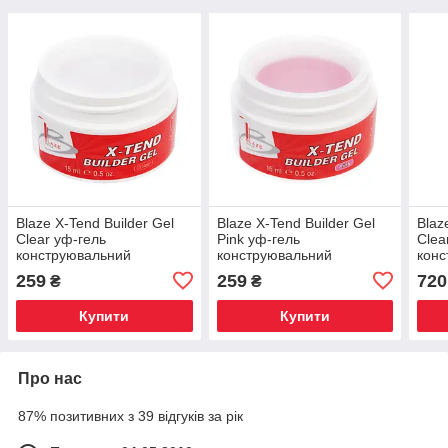
Blaze X-Tend Builder Gel
Blaze X-Tend Builder Gel
Blaz
Clear уф-гель
Pink уф-гель
Clea
конструювальний
конструювальний
конс
середній 15 мл
середній 15 мл
сере
259
259
720
₴
₴
Купити
Купити
Про нас
87% позитивних з 39 відгуків за рік