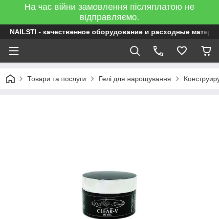
На час війни замовлення післяплатою не
відправляємо.
NAILSTI - качественное оборудование и расходные матери
Товари та послуги
Гелі для нарощування
Конструир