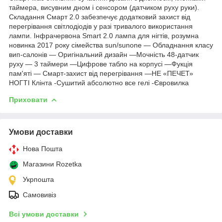
таймера, висувним дном і сенсором (датчиком руху руки).
Складання Смарт 2.0 забезпечує додатковий захист від
перегрівання світлодіодів у разі тривалого використання
лампи. Інфрачервона Smart 2.0 лампа для нігтів, розумна
новинка 2017 року сімейства sun/sunone — Обладнання класу
вип-салонів — Оригінальний дизайн —Мочність 48-датчик
руху — 3 таймери —Цифрове табло на корпусі —Фукція
пам'яті — Смарт-захист від перегрівання —НЕ «ПЕЧЕТ»
НОГТІ Клінта -Сушитий абсолютно все гелі -Євровилка
Приховати
Умови доставки
Нова Пошта
Магазини Rozetka
Укрпошта
Самовивіз
Всі умови доставки