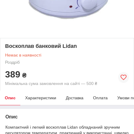
Воскоплав банковий Lidan
Немає в наявності
Роздріб
389
₴
Мінімальна сума замовлення на сайті — 500 ₴
Опис
Характеристики
Доставка
Оплата
Умови п
Опис
Компактний і легкий воскоплав Lidan обладнаний зручним
регулятором температури, практичний у використанні, швидко