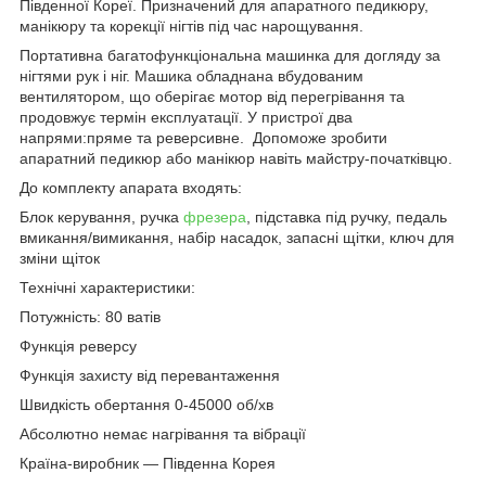
Південної Кореї. Призначений для апаратного педикюру,
манікюру та корекції нігтів під час нарощування.
Портативна багатофункціональна машинка для догляду за
нігтями рук і ніг. М
ашика обладнана вбудованим
вентилятором, що оберігає мотор від перегрівання та
продовжує термін експлуатації.
У пристрої два
напрями:пряме та реверсивне. Допоможе зробити
апаратний педикюр або манікюр навіть майстру-початківцю.
До комплекту апарата входять:
Блок керування, ручка
фрезера
, підставка під ручку, педаль
вмикання/вимикання, набір насадок, запасні щітки, ключ для
зміни щіток
Технічні характеристики:
Потужність: 80 ватів
Функція реверсу
Функція захисту від перевантаження
Швидкість обертання 0-45000 об/хв
Абсолютно немає нагрівання та вібрації
Країна-виробник — Південна Корея