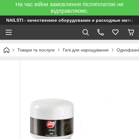
На час війни замовлення післяплатою не
відправляємо.
NAILSTI - качественное оборудование и расходные матери
Товари та послуги
Гелі для нарощування
Однофазні 