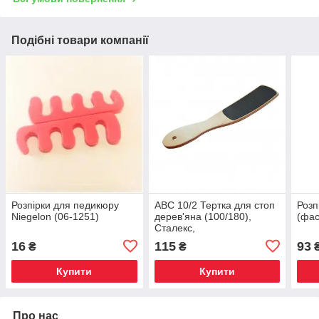
Подібні товари компанії
Розпірки для педикюру
ABC 10/2 Тертка для стоп
Розп
Niegelon (06-1251)
дерев'яна (100/180),
(фас
Сталекс,
16
115
93
₴
₴
Купити
Купити
Про нас