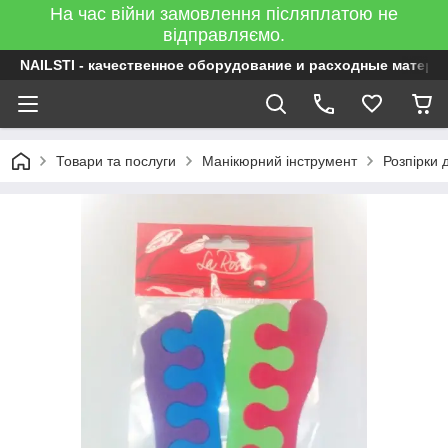
На час війни замовлення післяплатою не
відправляємо.
NAILSTI - качественное оборудование и расходные матери
Товари та послуги
Манікюрний інструмент
Розпірки 