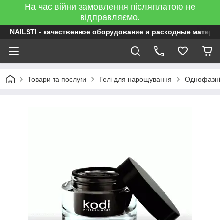
На час війни замовлення післяплатою не
відправляємо.
NAILSTI - качественное оборудование и расходные матери
Товари та послуги
Гелі для нарощування
Однофазні 