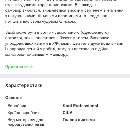
гель із чудовими характеристиками. Він швидко
самовирівнюється, вирізняється високим ступенем зчеплення
з натуральними нігтьовими пластинами та неодмінно
потішить вас своїм чудовим блиском.
Засіб може бути в ролі як самостійного (однофазного)
покриття, так і наноситися з базовим гелем. Вивершує
упродовж двох хвилин в УФ-лампі. Цей гель дуже податливий
і напрочуд легкий у роботі, тому він прекрасно підійде
майстрам-початківцям манікюру.
Приховати
Характеристики
Основні
Виробник
Kodi Professional
Країна виробник
США
Вид матеріалу для
Гелева система
нарощування нігтів