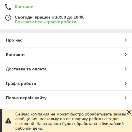
Контакти
Сьогодні працює з 10:00 до 18:00
Показати весь графік роботи
Про нас
Контакти
Доставка та оплата
Графік роботи
Повна версія сайту
Сайт створено на маркетплейсі
Prom.ua
Сейчас компания не может быстро обрабатывать заказы и
сообщения, поскольку по ее графику работы сегодня
выходной. Ваша заявка будет обработана в ближайший
Політика конфіденційності
рабочий день.