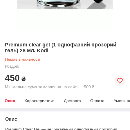
Premium clear gel (1 однофазний прозорий
гель) 28 мл. Kodi
Немає в наявності
Роздріб
450
₴
Мінімальна сума замовлення на сайті — 500 ₴
Опис
Характеристики
Доставка
Оплата
Умови п
Опис
Premium Clear Gel — це унікальний однофазний прозорий