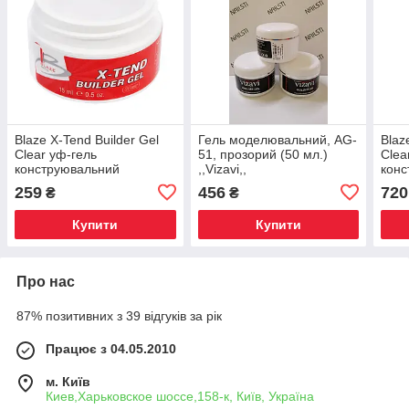
Blaze X-Tend Builder Gel
Гель моделювальний, AG-
Blaz
Clear уф-гель
51, прозорий (50 мл.)
Clea
конструювальний
,,Vizavi,,
конс
середній 15 мл
сере
259
456
720
₴
₴
Купити
Купити
Про нас
87% позитивних з 39 відгуків за рік
Працює з 04.05.2010
м. Київ
Киев,Харьковское шоссе,158-к, Київ, Україна