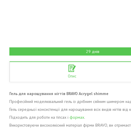
29 днів
Опис
Гель для нарощування нігтів BRAVO Acrygel shimme
Професійний моделювальний гель із дрібним сяйним шимером нада
Гель середньої консистенції для нарощування всіх видів нігтів від
Підходить для роботи на тіпсах і
формах
.
Використовуючи високоякісний матеріал фірми BRAVO, ви отримаєте