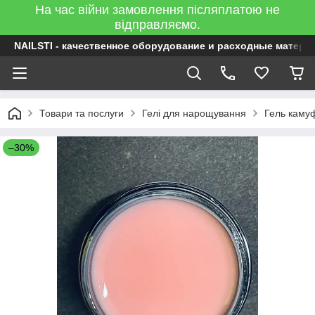
На час війни замовлення післяплатою не
відправляємо.
NAILSTI - качественное оборудование и расходные матери
Товари та послуги
Гелі для нарощування
Гель каму
–30%