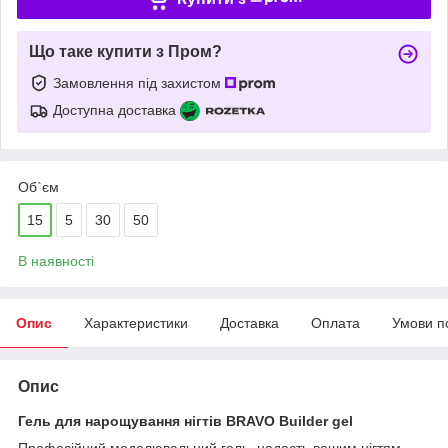
Що таке купити з Пром?
Замовлення під захистом
Доступна доставка
Об`єм
15
5
30
50
В наявності
Опис
Характеристики
Доставка
Оплата
Умови п
Опис
Гель для нарощування нігтів BRAVO Builder gel
Професійний моделювальний гель надасть вашим нігтям