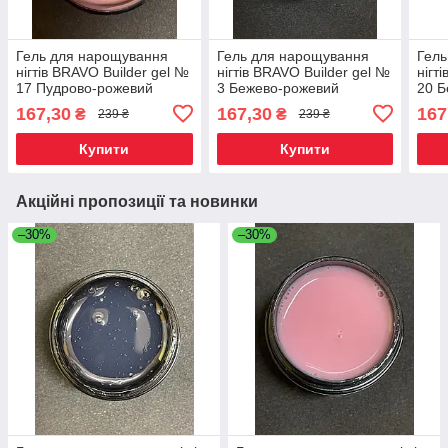
Гель для нарощування
Гель для нарощування
Гель
нігтів BRAVO Builder gel №
нігтів BRAVO Builder gel №
нігт
17 Пудрово-рожевий
3 Бежево-рожевий
20 Б
меді
167,30
167,30
167
₴
₴
239 ₴
239 ₴
Купити
Купити
Акційні пропозиції та новинки
–30%
–30%