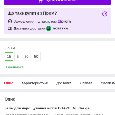
Що таке купити з Пром?
Замовлення під захистом
Доступна доставка
Об`єм
15
5
30
50
В наявності
Опис
Характеристики
Доставка
Оплата
Умови п
Опис
Гель для нарощування нігтів BRAVO Builder gel
Професійний моделювальний гель надасть вашим нігтям