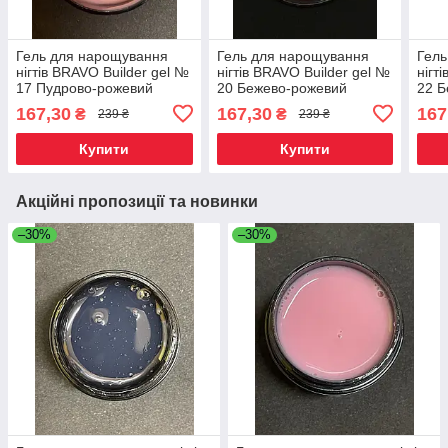
Гель для нарощування
Гель для нарощування
Гель
нігтів BRAVO Builder gel №
нігтів BRAVO Builder gel №
нігт
17 Пудрово-рожевий
20 Бежево-рожевий
22 Б
медіум
відл
167,30
167,30
167
₴
₴
239 ₴
239 ₴
Купити
Купити
Акційні пропозиції та новинки
–30%
–30%