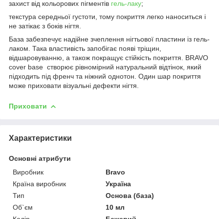
захист від кольорових пігментів
гель-лаку
;
текстура середньої густоти, тому покриття легко наноситься і
не затікає з боків нігтя.
База забезпечує надійне зчеплення нігтьової пластини із гель-
лаком. Така властивість запобігає появі тріщин,
відшаровуванню, а також покращує стійкість покриття. BRAVO
cover base створює рівномірний натуральний відтінок, який
підходить під френч та ніжний однотон. Один шар покриття
може приховати візуальні дефекти нігтя.
Приховати
Характеристики
Основні атрибути
Виробник
Bravo
Країна виробник
Україна
Тип
Основа (база)
Об`єм
10 мл
Колір
Бежевий