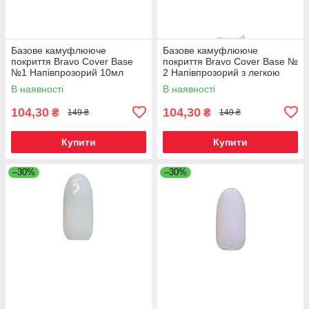
Базове камуфлююче
Базове камуфлююче
покриття Bravo Сover Base
покриття Bravo Сover Base №
№1 Напівпрозорий 10мл
2 Напівпрозорий з легкою
рожевинкою 10мл
В наявності
В наявності
104,30
104,30
₴
₴
149 ₴
149 ₴
Купити
Купити
–30%
–30%