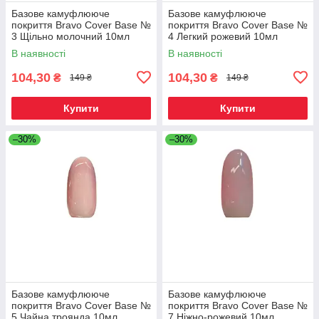
Базове камуфлююче
Базове камуфлююче
покриття Bravo Сover Base №
покриття Bravo Сover Base №
3 Щільно молочний 10мл
4 Легкий рожевий 10мл
В наявності
В наявності
104,30
104,30
₴
₴
149 ₴
149 ₴
Купити
Купити
–30%
–30%
Базове камуфлююче
Базове камуфлююче
покриття Bravo Сover Base №
покриття Bravo Сover Base №
5 Чайна троянда 10мл
7 Ніжно-рожевий 10мл