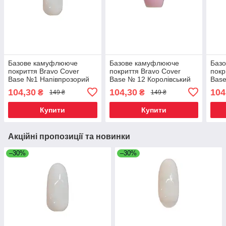
Базове камуфлююче
Базове камуфлююче
Баз
покриття Bravo Сover
покриття Bravo Сover
покр
Base №1 Напівпрозорий
Base № 12 Королівський
Base
10мл
рожевий 10мл
мол
104,30
104,30
104
₴
₴
149 ₴
149 ₴
Купити
Купити
Акційні пропозиції та новинки
–30%
–30%