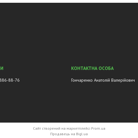
 886-88-76
Гончаренко Анатолій Валерійович
Сайт створений на маркетплейсі
Prom.ua
Продавець на Bigl.ua