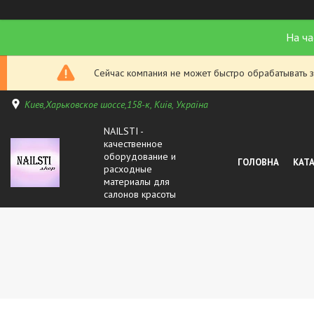
На ча
Сейчас компания не может быстро обрабатывать з
Киев,Харьковское шоссе,158-к, Київ, Україна
NAILSTI -
качественное
оборудование и
ГОЛОВНА
КАТ
расходные
материалы для
салонов красоты