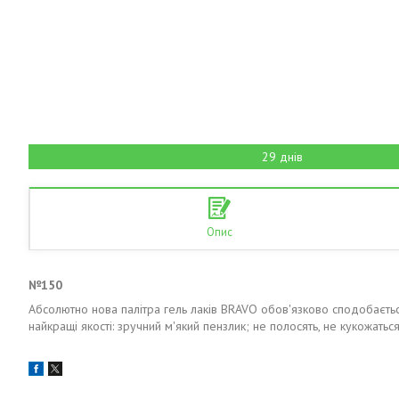
29 днів
Опис
№150
Абсолютно нова палітра гель лаків BRAVO обов'язково сподобаєтьс
найкращі якості: зручний м'який пензлик; не полосять, не кукожатьс