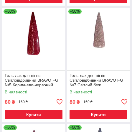
–50%
–50%
Гель-лак для нігтів
Гель-лак для нігтів
Світловідбивний BRAVO FG
Світловідбивний BRAVO FG
№5 Коричнево-червоний
№7 Світлий беж
В наявності
В наявності
80
80
₴
₴
160 ₴
160 ₴
Купити
Купити
–50%
–50%