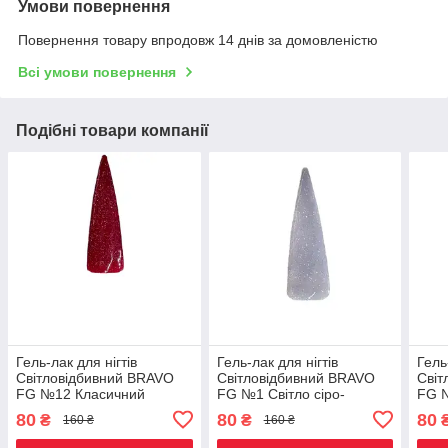
Умови повернення
Повернення товару впродовж 14 днів за домовленістю
Всі умови повернення
Подібні товари компанії
Гель-лак для нігтів
Гель-лак для нігтів
Гель
Світловідбивний BRAVO
Світловідбивний BRAVO
Світ
FG №12 Класичний
FG №1 Світло сіро-
FG №
червоний
голубий
80
80
80
₴
₴
160 ₴
160 ₴