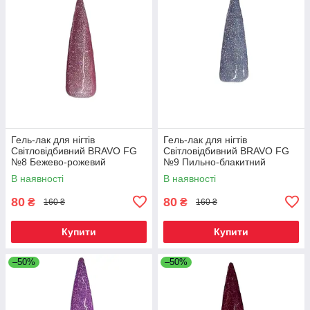
Гель-лак для нігтів
Гель-лак для нігтів
Світловідбивний BRAVO FG
Світловідбивний BRAVO FG
№8 Бежево-рожевий
№9 Пильно-блакитний
В наявності
В наявності
80
80
₴
₴
160 ₴
160 ₴
Купити
Купити
–50%
–50%