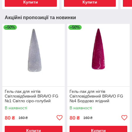
Купити
Купити
Акційні пропозиції та новинки
–50%
–50%
Гель-лак для нігтів
Гель-лак для нігтів
Світловідбивний BRAVO FG
Світловідбивний BRAVO FG
№1 Світло сіро-голубий
№4 Бордово ягідний
В наявності
В наявності
80
80
₴
₴
160 ₴
160 ₴
Купити
Купити