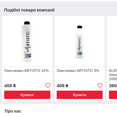
Подібні товари компанії
Окислювач ARTISTO 12%
Окислювач ARTISTO 3%
KLER
Volu
100
408
408
366
₴
₴
Купити
Купити
Про нас