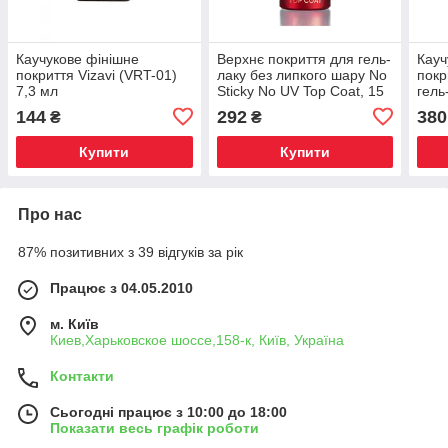
Каучукове фінішне
Верхнє покриття для гель-
Кауч
покриття Vizavi (VRT-01)
лаку без липкого шару No
покр
7,3 мл
Sticky No UV Top Coat, 15
гель
мл
Top 
144
292
380
₴
₴
Купити
Купити
Про нас
87% позитивних з 39 відгуків за рік
Працює з 04.05.2010
м. Київ
Киев,Харьковское шоссе,158-к, Київ, Україна
Контакти
Сьогодні працює з 10:00 до 18:00
Показати весь графік роботи