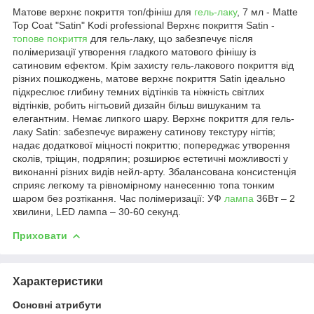
Матове верхнє покриття топ/фініш для
гель-лаку
, 7 мл - Matte
Top Coat "Satin" Kodi professional Верхнє покриття Satin -
топове покриття
для гель-лаку, що забезпечує після
полімеризації утворення гладкого матового фінішу із
сатиновим ефектом. Крім захисту гель-лакового покриття від
різних пошкоджень, матове верхнє покриття Satin ідеально
підкреслює глибину темних відтінків та ніжність світлих
відтінків, робить нігтьовий дизайн більш вишуканим та
елегантним. Немає липкого шару. Верхнє покриття для гель-
лаку Satin: забезпечує виражену сатинову текстуру нігтів;
надає додаткової міцності покриттю; попереджає утворення
сколів, тріщин, подряпин; розширює естетичні можливості у
виконанні різних видів нейл-арту. Збалансована консистенція
сприяє легкому та рівномірному нанесенню топа тонким
шаром без розтікання. Час полімеризації: УФ
лампа
36Вт – 2
хвилини, LED лампа – 30-60 секунд.
Приховати
Характеристики
Основні атрибути