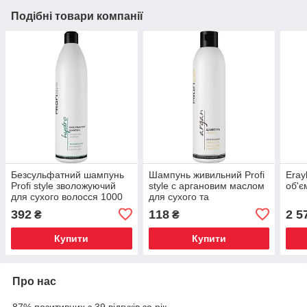
Подібні товари компанії
Безсульфатний шампунь
Шампунь живильний Profi
Eray
Profi style зволожуючий
style с аргановим маслом
об'є
для сухого волосся 1000
для сухого та
мл
пошкодженого волосся
392
118
2 5
₴
₴
250мл
Купити
Купити
Про нас
87% позитивних з 39 відгуків за рік