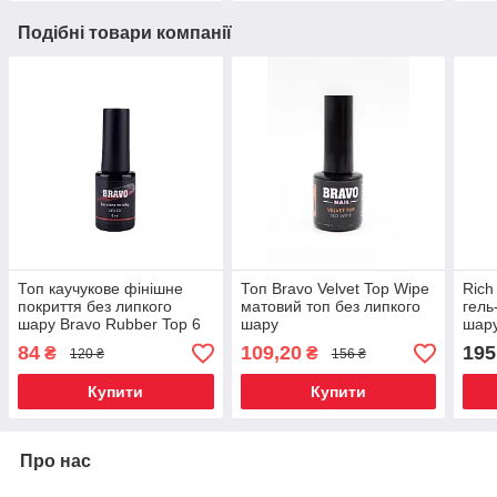
Подібні товари компанії
Топ каучукове фінішне
Топ Bravo Velvet Top Wipe
Rich
покриття без липкого
матовий топ без липкого
гель
шару Bravo Rubber Top 6
шару
шару
мл
84
109,20
195
₴
₴
120 ₴
156 ₴
Купити
Купити
Про нас