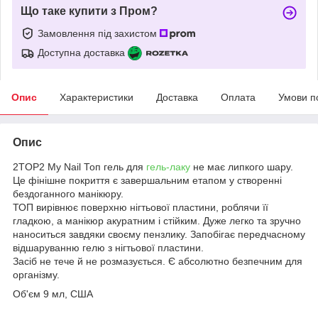
Що таке купити з Пром?
Замовлення під захистом
Доступна доставка
Опис
Характеристики
Доставка
Оплата
Умови п
Опис
2TOP2 My Nail Топ гель для
гель-лаку
не має липкого шару.
Це фінішне покриття є завершальним етапом у створенні
бездоганного манікюру.
ТОП вирівнює поверхню нігтьової пластини, роблячи її
гладкою, а манікюр акуратним і стійким. Дуже легко та зручно
наноситься завдяки своєму пензлику. Запобігає передчасному
відшаруванню гелю з нігтьової пластини.
Засіб не тече й не розмазується. Є абсолютно безпечним для
організму.
Об'єм 9 мл, США