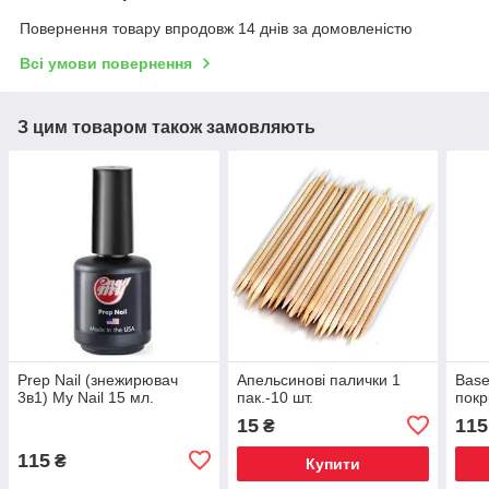
Повернення товару впродовж 14 днів за домовленістю
Всі умови повернення
З цим товаром також замовляють
Prep Nail (знежирювач
Апельсинові палички 1
Base
3в1) My Nail 15 мл.
пак.-10 шт.
покр
15
115
₴
115
₴
Купити