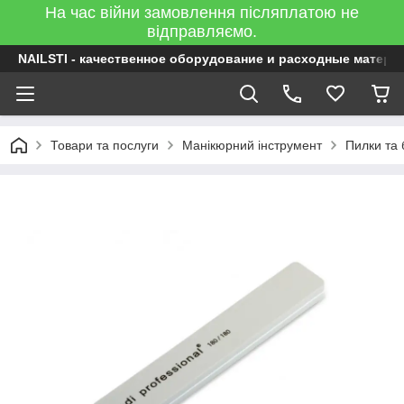
На час війни замовлення післяплатою не
відправляємо.
NAILSTI - качественное оборудование и расходные матери
Товари та послуги
Манікюрний інструмент
Пилки та