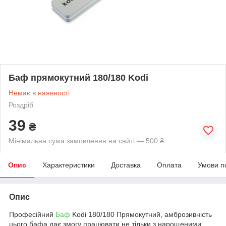
Баф прямокутний 180/180 Kodi
Немає в наявності
Роздріб
39
₴
Мінімальна сума замовлення на сайті — 500 ₴
Опис
Характеристики
Доставка
Оплата
Умови п
Опис
Професійний
Баф
Kodi 180/180 Прямокутний, амброзивність
цього бафа дає змогу працювати не тільки з нарощеними