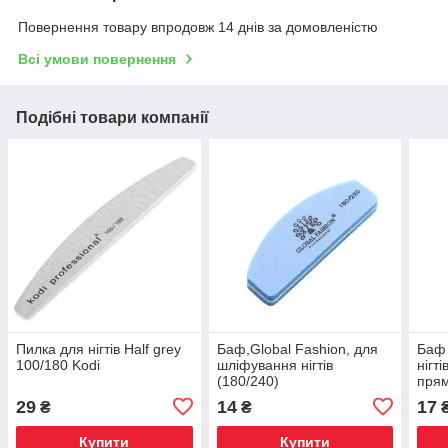
Повернення товару впродовж 14 днів за домовленістю
Всі умови повернення
Подібні товари компанії
Пилка для нігтів Half grey
Баф,Global Fashion, для
Баф 
100/180 Kodi
шліфування нігтів
нігті
(180/240)
прям
29
14
17
₴
₴
Купити
Купити