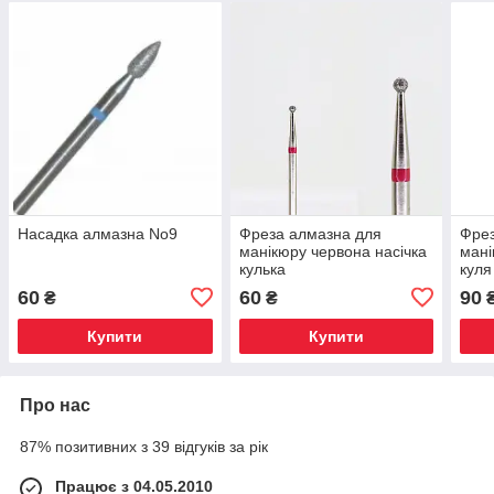
Насадка алмазна No9
Фреза алмазна для
Фрез
манікюру червона насічка
мані
кулька
куля
60
60
90
₴
₴
Купити
Купити
Про нас
87% позитивних з 39 відгуків за рік
Працює з 04.05.2010