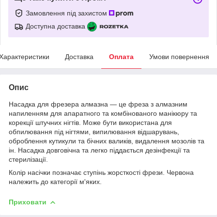
Замовлення під захистом
Доступна доставка
Характеристики
Доставка
Оплата
Умови повернення
Опис
Насадка для фрезера алмазна — це фреза з алмазним
напиленням для апаратного та комбінованого манікюру та
корекції штучних нігтів. Може бути використана для
обпилювання під нігтями, випилювання відшарувань,
оброблення кутикули та бічних валиків, видалення мозолів та
ін. Насадка довговічна та легко піддається
дезінфекції та
стерилізації.
Колір насічки позначає ступінь жорсткості фрези. Червона
належить до категорії м'яких.
Приховати