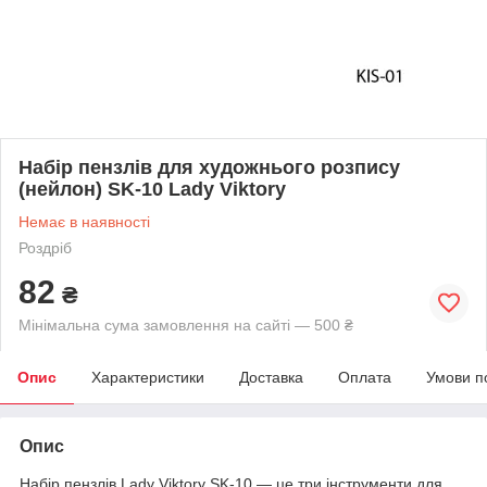
Набір пензлів для художнього розпису
(нейлон) SK-10 Lady Viktory
Немає в наявності
Роздріб
82
₴
Мінімальна сума замовлення на сайті — 500 ₴
Опис
Характеристики
Доставка
Оплата
Умови п
Опис
Набір пензлів Lady Viktory SK-10 — це три інструменти для