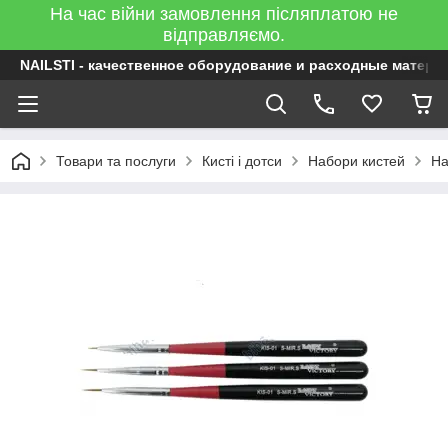
На час війни замовлення післяплатою не
відправляємо.
NAILSTI - качественное оборудование и расходные матери
Товари та послуги
Кисті і дотси
Набори кистей
На