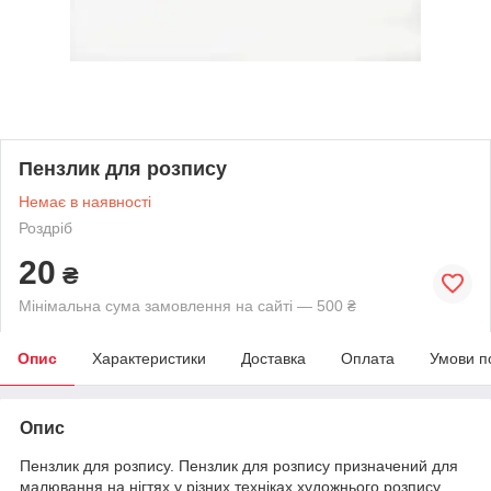
Пензлик для розпису
Немає в наявності
Роздріб
20
₴
Мінімальна сума замовлення на сайті — 500 ₴
Опис
Характеристики
Доставка
Оплата
Умови п
Опис
Пензлик для розпису.
Пензлик для розпису призначений для
малювання на нігтях у різних техніках художнього розпису.