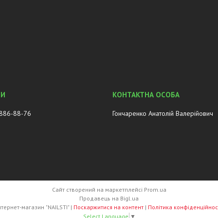
 886-88-76
Гончаренко Анатолій Валерійович
Сайт створений на маркетплейсі
Prom.ua
Продавець на Bigl.ua
Інтернет-магазин "NAILSTI" |
Поскаржитися на контент
|
Політика конфіденційнос
Select Language
▼