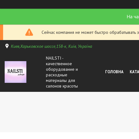
На ча
Сейчас компания не может быстро обрабатывать з
Киев,Харьковское шоссе,158-к, Київ, Україна
NAILSTI -
качественное
оборудование и
ГОЛОВНА
КАТ
расходные
материалы для
салонов красоты