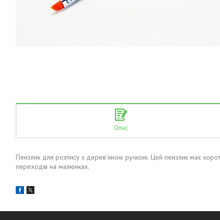
Опис
Пензлик для розпису з дерев'яною ручкою. Цей пензлик має короткі
переходів на малюнках.