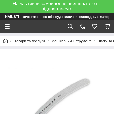
На час війни замовлення післяплатою не
відправляємо.
NAILSTI - качественное оборудование и расходные матери
Товари та послуги
Манікюрний інструмент
Пилки та