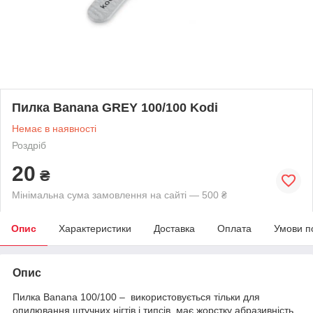
Пилка Banana GREY 100/100 Kodi
Немає в наявності
Роздріб
20
₴
Мінімальна сума замовлення на сайті — 500 ₴
Опис
Характеристики
Доставка
Оплата
Умови п
Опис
Пилка Banana 100/100 – використовується тільки для
опилювання штучних нігтів і типсів, має жорстку абразивність