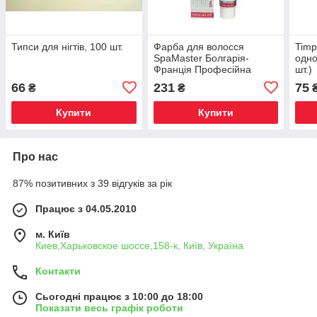
Типси для нігтів, 100 шт.
Фарба для волосся
Timp
SpaMaster Болгарія-
одно
Франція Професійна
шт.)
фарба для волосся 100
66
231
75
₴
₴
МЛ
Купити
Купити
Про нас
87% позитивних з 39 відгуків за рік
Працює з 04.05.2010
м. Київ
Киев,Харьковское шоссе,158-к, Київ, Україна
Контакти
Сьогодні працює з 10:00 до 18:00
Показати весь графік роботи