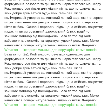
формування базового та фінішного шарів гелевого манікюру.
Рекомендується тільки для міцних нігтів, що не шарудять, на
яких добре тримається будь-який гель-лак. Після
полімеризації утворює залишковий липкий шар, який створює
міцне зчеплення між декоративним покриттям і поверхнею
нігтів як бази. Основні переваги: підвищена стійкість покриття;
надає нігтикам розкішний дзеркальний блиск; надійно
захищає манікюр від пошкоджень. База та топ від Kodi
забезпечить економію та гарантує чудовий результат. Може
наноситься поверх натуральних і штучних нігтів. Джерело:
Wmarket — інтернет-магазин для перукарів і косметологів
База та топ 2в1 Kodi використовується одночасно для
формування базового та фінішного шарів гелевого манікюру.
Рекомендується тільки для міцних нігтів, що не шарудять, на
яких добре тримається будь-який гель-лак. Після
полімеризації утворює залишковий липкий шар, який створює
міцне зчеплення між декоративним покриттям і поверхнею
нігтів як бази. Основні переваги: підвищена стійкість покриття;
надає нігтикам розкішний дзеркальний блиск; надійно
захищає манікюр від пошкоджень. База та топ від Kodi
забезпечить економію та гарантує чудовий результат. Може
наноситься поверх натуральних і штучних нігтів. Джерело:
Wmarket — інтернет-магазин для перукарів і косметологів