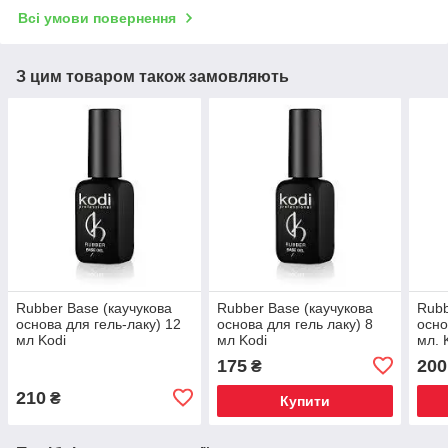
Всі умови повернення
З цим товаром також замовляють
Rubber Base (каучукова
Rubber Base (каучукова
Rubb
основа для гель-лаку) 12
основа для гель лаку) 8
осно
мл Kodi
мл Kodi
мл. 
175
200
₴
210
₴
Купити