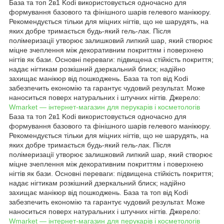
База та топ 2в1 Kodi використовується одночасно для
формування базового та фінішного шарів гелевого манікюру.
Рекомендується тільки для міцних нігтів, що не шарудять, на
яких добре тримається будь-який гель-лак. Після
полімеризації утворює залишковий липкий шар, який створює
міцне зчеплення між декоративним покриттям і поверхнею
нігтів як бази. Основні переваги: підвищена стійкість покриття;
надає нігтикам розкішний дзеркальний блиск; надійно
захищає манікюр від пошкоджень. База та топ від Kodi
забезпечить економію та гарантує чудовий результат. Може
наноситься поверх натуральних і штучних нігтів. Джерело:
Wmarket — інтернет-магазин для перукарів і косметологів
База та топ 2в1 Kodi використовується одночасно для
формування базового та фінішного шарів гелевого манікюру.
Рекомендується тільки для міцних нігтів, що не шарудять, на
яких добре тримається будь-який гель-лак. Після
полімеризації утворює залишковий липкий шар, який створює
міцне зчеплення між декоративним покриттям і поверхнею
нігтів як бази. Основні переваги: підвищена стійкість покриття;
надає нігтикам розкішний дзеркальний блиск; надійно
захищає манікюр від пошкоджень. База та топ від Kodi
забезпечить економію та гарантує чудовий результат. Може
наноситься поверх натуральних і штучних нігтів. Джерело:
Wmarket — інтернет-магазин для перукарів і косметологів