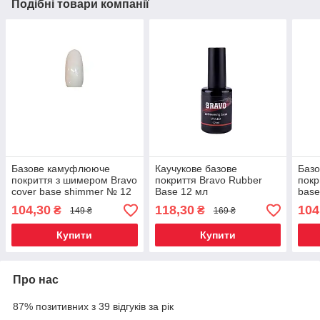
Подібні товари компанії
Базове камуфлююче
Каучукове базове
Базо
покриття з шимером Bravo
покриття Bravo Rubber
покр
cover base shimmer № 12
Base 12 мл
base
Молочно-рожевий 10мл
104,30
118,30
104
₴
₴
149 ₴
169 ₴
Купити
Купити
Про нас
87% позитивних з 39 відгуків за рік