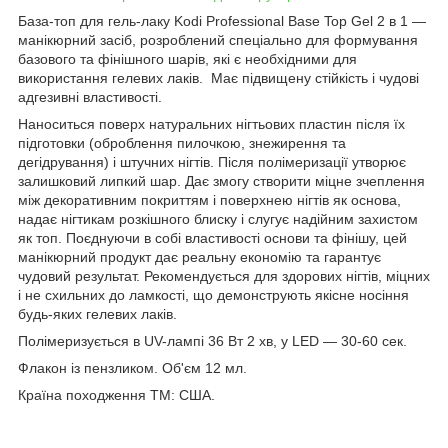
База-топ для гель-лаку Kodi Professional Base Top Gel 2 в 1 —
манікюрний засіб, розроблений спеціально для формування
базового та фінішного шарів, які є необхідними для
використання гелевих лаків. Має підвищену стійкість і чудові
адгезивні властивості.
Наноситься поверх натуральних нігтьових пластин після їх
підготовки (оброблення пилочкою, знежирення та
дегідрування) і штучних нігтів. Після полімеризації утворює
залишковий липкий шар. Дає змогу створити міцне зчеплення
між декоративним покриттям і поверхнею нігтів як основа,
надає нігтикам розкішного блиску і слугує надійним захистом
як топ. Поєднуючи в собі властивості основи та фінішу, цей
манікюрний продукт дає реальну економію та гарантує
чудовий результат. Рекомендується для здорових нігтів, міцних
і не схильних до ламкості, що демонструють якісне носіння
будь-яких гелевих лаків.
Полімеризується в UV-лампі 36 Вт 2 хв, у LED — 30-60 сек.
Флакон із пензликом. Об'єм 12 мл.
Країна походження ТМ: США.