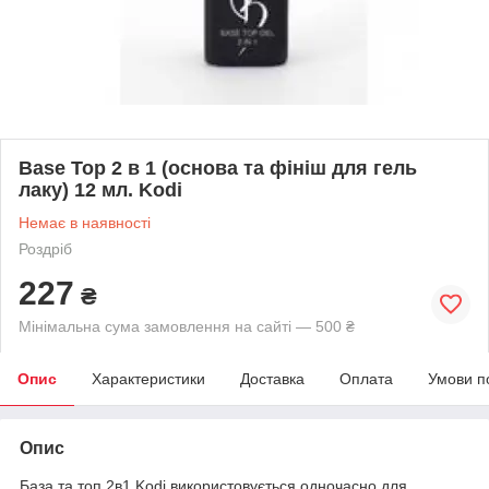
Base Top 2 в 1 (основа та фініш для гель
лаку) 12 мл. Kodi
Немає в наявності
Роздріб
227
₴
Мінімальна сума замовлення на сайті — 500 ₴
Опис
Характеристики
Доставка
Оплата
Умови п
Опис
База та топ 2в1 Kodi використовується одночасно для