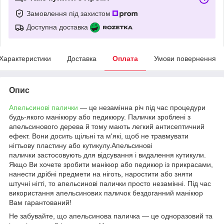
Замовлення під захистом
Доступна доставка
Характеристики
Доставка
Оплата
Умови повернення
Опис
Апельсинові палички
— це незамінна річ під час процедури
будь-якого манікюру або педикюру. Палички зроблені з
апельсинового дерева й тому мають легкий антисептичний
ефект. Вони досить щільні та м'які, щоб не травмувати
нігтьову пластину або кутикулу.
Апельсинові
палички
застосовують для відсування і видалення кутикули.
Якщо Ви хочете зробити манікюр або педикюр із прикрасами,
нанести дрібні предмети на ніготь, наростити або зняти
штучні нігті, то апельсинові палички просто незамінні. Під час
використання апельсинових паличок бездоганний манікюр
Вам гарантований!
Не забувайте, що апельсинова паличка — це одноразовий та