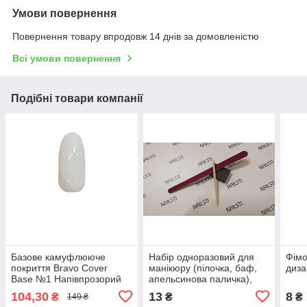
Умови повернення
Повернення товару впродовж 14 днів за домовленістю
Всі умови повернення
Подібні товари компанії
Базове камуфлююче
Набір одноразовий для
Фімо
покриття Bravo Сover
манікюру (пілочка, баф,
диза
Base №1 Напівпрозорий
апельсинова паличка),
10мл
Nailsti,
104,30
13
8
₴
₴
₴
149 ₴