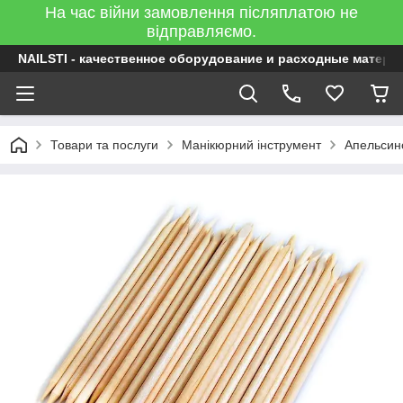
На час війни замовлення післяплатою не
відправляємо.
NAILSTI - качественное оборудование и расходные матери
Товари та послуги
Манікюрний інструмент
Апельсин