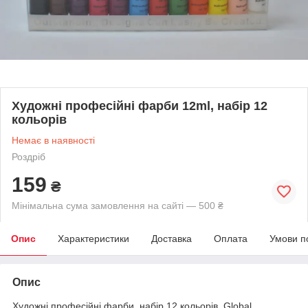
Художні професійні фарби 12ml, набір 12
кольорів
Немає в наявності
Роздріб
159
₴
Мінімальна сума замовлення на сайті — 500 ₴
Опис
Характеристики
Доставка
Оплата
Умови п
Опис
Художні професійні фарби, набір 12 кольорів, Global.