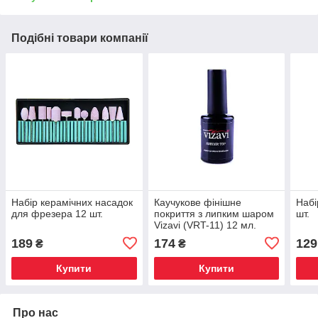
Подібні товари компанії
Набір керамічних насадок
Каучукове фінішне
Набі
для фрезера 12 шт.
покриття з липким шаром
шт.
Vizavi (VRT-11) 12 мл.
189
174
129
₴
₴
Купити
Купити
Про нас