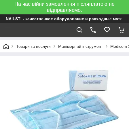
На час війни замовлення післяплатою не
відправляємо.
NAILSTI - качественное оборудование и расходные матери
Товари та послуги
Манікюрний інструмент
Medicom S