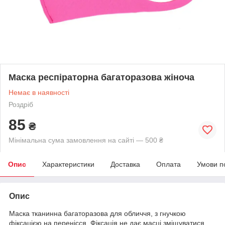
Маска респіраторна багаторазова жіноча
Немає в наявності
Роздріб
85
₴
Мінімальна сума замовлення на сайті — 500 ₴
Опис
Характеристики
Доставка
Оплата
Умови п
Опис
Маска тканинна багаторазова для обличчя, з гнучкою
фіксацією на перенісся. Фіксація не дає масці зміщуватися,