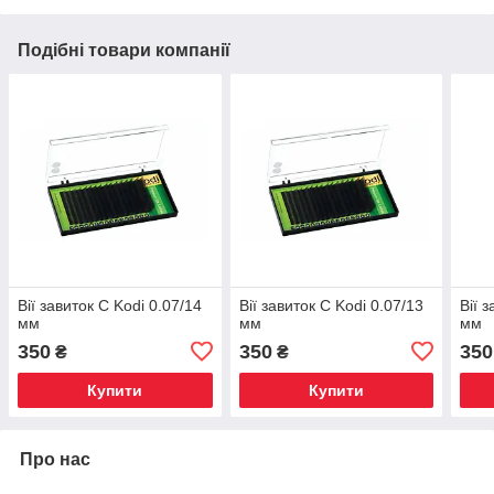
Подібні товари компанії
Вії завиток C Kodi 0.07/14
Вії завиток C Kodi 0.07/13
Вії 
мм
мм
мм
350
350
350
₴
₴
Купити
Купити
Про нас