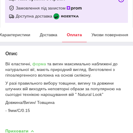
Замовлення під захистом
Доступна доставка
Характеристики
Доставка
Оплата
Умови повернення
Опис
Вії еластичні,
форма
та вигин максимально наближені до
натуральної вії, мають природний вигляд. Виготовлені з
гіпоалергенного волокна на основі силікону.
У разі правильного вибору товщини, вигину та довжини
штучних вій виходять неповторні образи за популярною на
сьогодні технікою нарощування вій " Natural Look"
Довжина/Вигин/ Товщина
- 9мм/C/0.15
Приховати