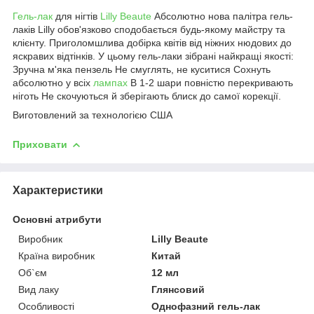
Гель-лак
для нігтів
Lilly Beaute
Абсолютно нова палітра гель-
лаків Lilly обов'язково сподобається будь-якому майстру та
клієнту. Приголомшлива добірка квітів від ніжних нюдових до
яскравих відтінків. У цьому гель-лаки зібрані найкращі якості:
Зручна м'яка пензель Не смуглять, не куситися Сохнуть
абсолютно у всіх
лампах
В 1-2 шари повністю перекривають
ніготь Не скочуються й зберігають блиск до самої корекції.
Виготовлений за технологією США
Приховати
Характеристики
Основні атрибути
Виробник
Lilly Beaute
Країна виробник
Китай
Об`єм
12 мл
Вид лаку
Глянсовий
Особливості
Однофазний гель-лак