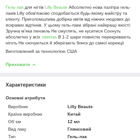
Гель-лак
для нігтів
Lilly Beaute
Абсолютно нова палітра гель-
лаків Lilly обов'язково сподобається будь-якому майстру та
клієнту. Приголомшлива добірка квітів від ніжних нюдових до
яскравих відтінків. У цьому гель-лаки зібрані найкращі якості:
Зручна м'яка пензель Не смуглять, не куситися Сохнуть
абсолютно у всіх
лампах
В 1-2 шари повністю перекривають
ніготь Не скочуються й зберігають блиск до самої корекції.
Виготовлений за технологією США
Приховати
Характеристики
Основні атрибути
Виробник
Lilly Beaute
Країна виробник
Китай
Об`єм
12 мл
Вид лаку
Глянсовий
Тип
Гель-лак