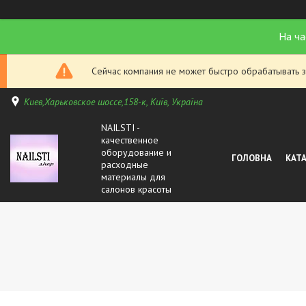
На ча
Сейчас компания не может быстро обрабатывать з
Киев,Харьковское шоссе,158-к, Київ, Україна
NAILSTI -
качественное
оборудование и
ГОЛОВНА
КАТ
расходные
материалы для
салонов красоты