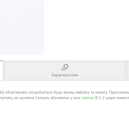
Характеристики
lly обов'язково сподобається будь-якому майстру та клієнту. Приголомшл
муглять, не куситися Сохнуть абсолютно у всіх
лампах
В 1-2 шари повніст