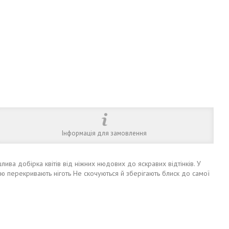
Інформація для замовлення
ива добірка квітів від ніжних нюдових до яскравих відтінків. У
ю перекривають ніготь Не скочуються й зберігають блиск до самої