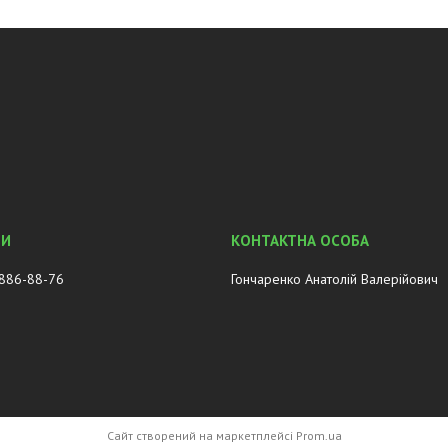
 886-88-76
Гончаренко Анатолій Валерійович
Сайт створений на маркетплейсі
Prom.ua