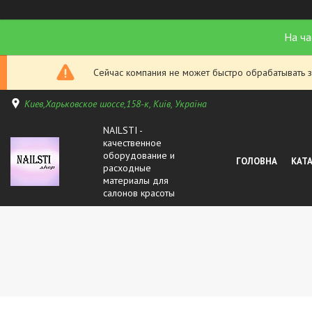
На ча
Сейчас компания не может быстро обрабатывать з
Киев,Харьковское шоссе,158-к, Київ, Україна
NAILSTI -
качественное
оборудование и
ГОЛОВНА
КАТ
расходные
материалы для
салонов красоты