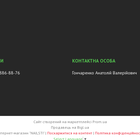
 886-88-76
Гончаренко Анатолій Валерійович
Сайт створений на маркетплейсі
Prom.ua
Продавець на Bigl.ua
Інтернет-магазин "NAILSTI" |
Поскаржитися на контент
|
Політика конфіденційнос
Select Language
▼