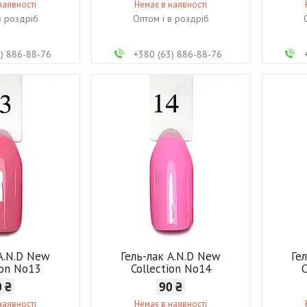
наявності
Немає в наявності
в роздріб
Оптом і в роздріб
3) 886-88-76
+380 (63) 886-88-76
 A.N.D New
Гель-лак A.N.D New
Ге
ion No13
Collection No14
C
0 ₴
90 ₴
наявності
Немає в наявності