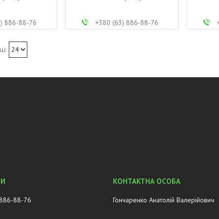
3) 886-88-76
+380 (63) 886-88-76
 886-88-76
Гончаренко Анатолій Валерійович