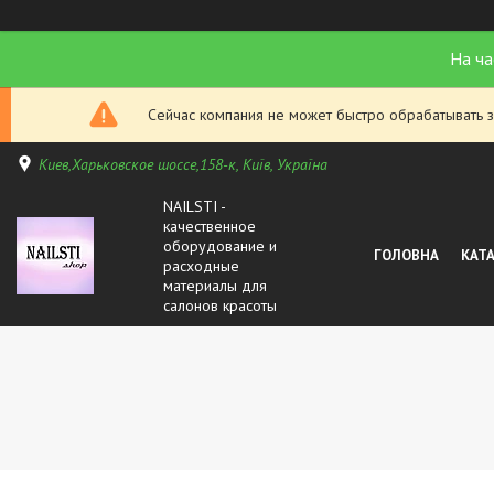
На ча
Сейчас компания не может быстро обрабатывать з
Киев,Харьковское шоссе,158-к, Київ, Україна
NAILSTI -
качественное
оборудование и
ГОЛОВНА
КАТ
расходные
материалы для
салонов красоты