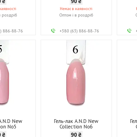
0 ₴
90 ₴
наявності
Немає в наявності
в роздріб
Оптом і в роздріб
3) 886-88-76
+380 (63) 886-88-76
 A.N.D New
Гель-лак A.N.D New
Ге
tion No5
Collection No6
0 ₴
90 ₴