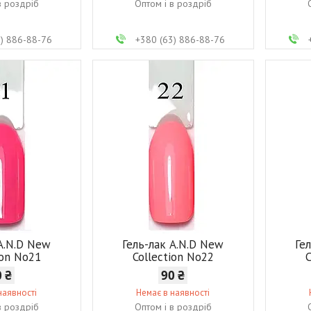
в роздріб
Оптом і в роздріб
3) 886-88-76
+380 (63) 886-88-76
 A.N.D New
Гель-лак A.N.D New
Ге
ion No21
Collection No22
C
0 ₴
90 ₴
наявності
Немає в наявності
в роздріб
Оптом і в роздріб