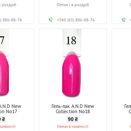
в роздріб
Оптом і в роздріб
3) 886-88-76
+380 (63) 886-88-76
 A.N.D New
Гель-лак A.N.D New
Ге
ion No17
Collection No18
C
0 ₴
90 ₴
наявності
Немає в наявності