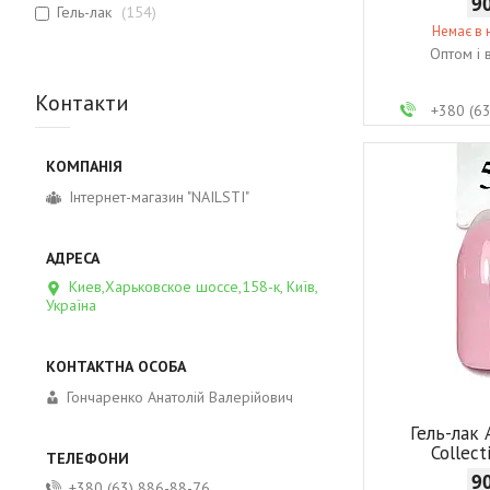
9
Гель-лак
154
Немає в 
Оптом і 
Контакти
+380 (6
Інтернет-магазин "NAILSTI"
Киев,Харьковское шоссе,158-к, Київ,
Україна
Гончаренко Анатолій Валерійович
Гель-лак
Collec
9
+380 (63) 886-88-76