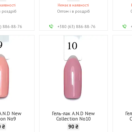
наявності
Немає в наявності
в роздріб
Оптом і в роздріб
3) 886-88-76
+380 (63) 886-88-76
 A.N.D New
Гель-лак A.N.D New
Ге
tion No9
Collection No10
C
0 ₴
90 ₴