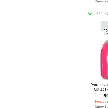
Оптом і 
+380 (6
Гель-лак
Collect
9
Немає в 
Оптом і 