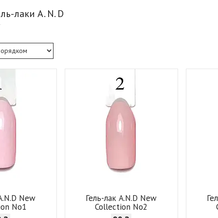
ль-лаки A. N. D
 A.N.D New
Гель-лак A.N.D New
Ге
tion No1
Collection No2