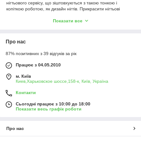
нігтьового сервісу, що зіштовхуються з такою тонкою і
копіткою роботою, як дизайн нігтів. Прикрасити нігтьові
пластини стразами або акуратно викласти який-небудь
мудрий візерунок без зручного пінцета практично неможливо.
Показати все
У деяких випадках цей
манікюрний інструмент
дійсно
незамінний і повинен постійно знаходитися під рукою.
При виборі пінцета потрібно визначитися, з якого матеріалу
Про нас
він виготовлений: металу або пластмаси. Фахівці
рекомендують віддавати перевагу виробам з нержавіючої
87% позитивних з 39 відгуків за рік
сталі, так як вони відрізняються довгим терміном служби,
Працює з 04.05.2010
практичністю і зручністю для дезінфекції. Тоді як пластмасові
варіанти досить швидко ламаються і не завжди зручні в
м. Київ
роботі. Купуючи інструмент, орієнтуйтеся і на особисті
Киев,Харьковское шоссе,158-к, Київ, Україна
відчуття, наскільки комфортно вам виконувати різні
маніпуляції.
Контакти
Пінцети для дизайну нігтів виконуються у різноманітному
дизайні. Купити той чи інший варіант ми пропонуємо в
Сьогодні працює з 10:00 до 18:00
Показати весь графік роботи
нашому інтернет-магазині.
найпопулярніші різновиди пінцетів для нігтів:
з заокругленими кінцями;
Про нас
з вигнутими кінцями;