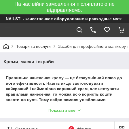
На час війни замовлення післяплатою не
відправляємо.
NAILSTI - качественное оборудование и расходные матери
Товари та послуги
Засоби для професійного манікюру 
Креми, маски і скраби
Правильне нанесення крему — це безсумнівний плюс до
його ефективності. Навіть якщо застосовувати
найкращий і неймовірно корисний крем, але нехтувати
правилами нанесення, то можна всю користь кошти
звести до нуля. Тому озброюємося улюбленими
засобами в нашому магазині і дізнаємося про тонкощі їх
Показати все
нанесення!
Сортування
0
Фільтри