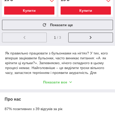
Купити
Купити
Показати ще
1
/ 3
Як правильно працювати з бульонками на нігтях? У тих, кого
вперше зацікавили бульонки, часто виникає питання: «А як
кріпити ці кульки?». Запевняємо, нічого складного в цьому
процесі немає. Найголовніше – це виділити трохи вільного
часу, запастися терпінням і проявити акуратність. Для
початку, звичайно ж, необхідно бульонки для нігтів вибрати і
Показати все
купити. Перш ніж це зробити, визначитеся з вашим майбутнім
нейл-артом, так як кульки-бульонки бувають різних кольорів і
розмірів.
Про нас
Процедура прикраси нігтів модними бульонками починається
з підготовки всіх необхідних у роботі атрибутів:
87% позитивних з 39 відгуків за рік
кольорові лаки;