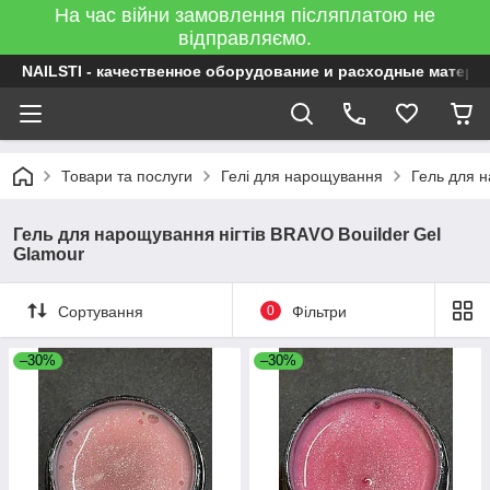
На час війни замовлення післяплатою не
відправляємо.
NAILSTI - качественное оборудование и расходные матери
Товари та послуги
Гелі для нарощування
Гель для н
Гель для нарощування нігтів BRAVO Bouilder Gel
Glamour
Сортування
0
Фільтри
–30%
–30%