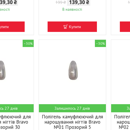
39,30 ₴
139,30 ₴
199 ₴
1
вності
В наявності
упити
Купити
–30%
–30%
сь 27 днів
Залишилось 27 днів
З
муфлюючий для
Полігель камуфлюючий для
Поліге
 нігтів Bravo
нарощування нігтів Bravo
нарощ
зорий 30
№01 Прозорий 5
№02 