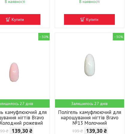
В наявності
В наявності
Купити
Купити
–30%
–30%
алишилось 27 днів
Залишилось 27 днів
ль камуфлюючий для
Полігель камуфлюючий для
ування нігтів Bravo
нарощування нігтів Bravo
Холодний рожевий
№13 Молочний
139,30 ₴
139,30 ₴
99 ₴
199 ₴