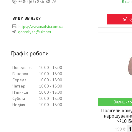
+380 (63) 886-88-76
В ная
К
https://www.nailsti.com.ua
gontolyan@ukr.net
Графік роботи
Понеділок
10:00
18:00
Вівторок
10:00
18:00
Середа
10:00
18:00
Четвер
10:00
18:00
Пʼятниця
10:00
18:00
Субота
10:00
18:00
Залишило
Неділя
10:00
18:00
Полігель ка
нарощування
№10 Б
1
199 ₴