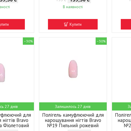
вності
В наявності
упити
Купити
–30%
–30%
сь 27 днів
Залишилось 27 днів
З
муфлюючий для
Полігель камуфлюючий для
Поліге
 нігтів Bravo
нарощування нігтів Bravo
нарощ
а Фіолетовий
№19 Пильний рожевий
№2