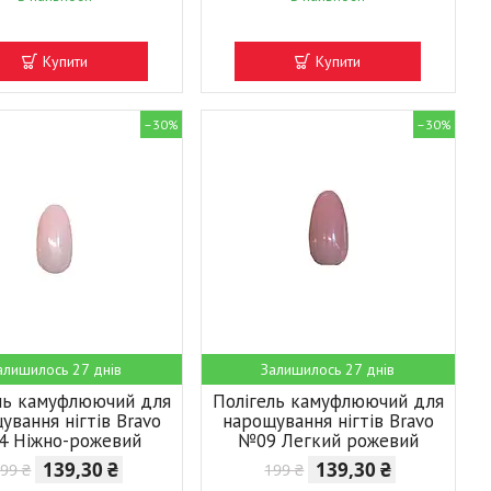
Купити
Купити
–30%
–30%
алишилось 27 днів
Залишилось 27 днів
ль камуфлюючий для
Полігель камуфлюючий для
ування нігтів Bravo
нарощування нігтів Bravo
 Ніжно-рожевий
№09 Легкий рожевий
139,30 ₴
139,30 ₴
99 ₴
199 ₴