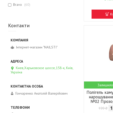
Bravo
60
К
Контакти
Інтернет-магазин "NAILSTI"
Киев,Харьковское шоссе,158-к, Київ,
Україна
Залишило
Полігель ка
Гончаренко Анатолій Валерійович
нарощування
№02 Прозо
1
199 ₴