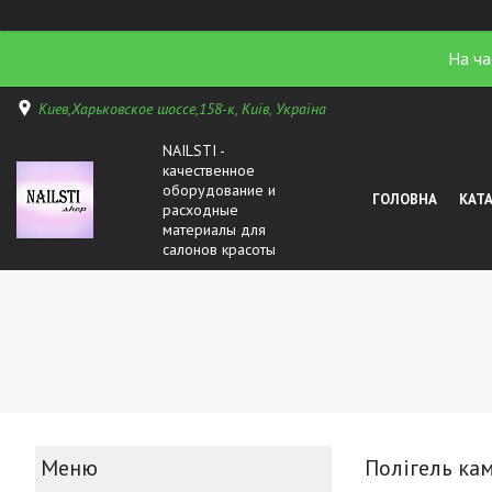
На ча
Киев,Харьковское шоссе,158-к, Київ, Україна
NAILSTI -
качественное
оборудование и
ГОЛОВНА
КАТ
расходные
материалы для
салонов красоты
Полігель ка