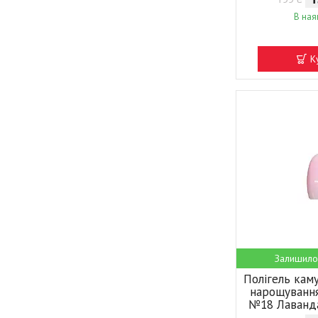
В ная
К
Залишило
Полігель ка
нарощування
№18 Лаванд