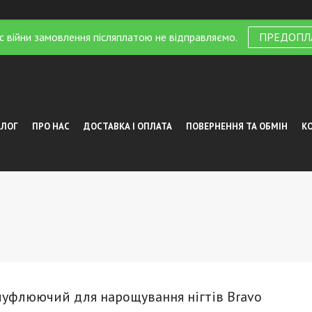
с війни замовлення післяплатою не відправляємо.
ПРЕДОПЛ
АЛОГ
ПРО НАС
ДОСТАВКА І ОПЛАТА
ПОВЕРНЕННЯ ТА ОБМІН
К
муфлюючий для нарощування нігтів Bravo