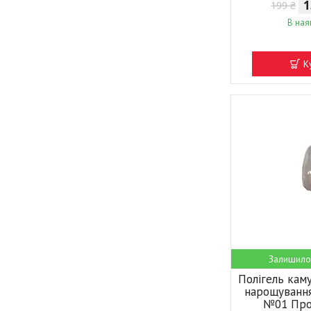
1
199 ₴
В ная
К
Залишило
Полігель ка
нарощування
№01 Про