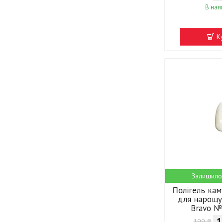
В ная
К
Залишило
Полігель ка
для нарощу
Bravo №
1
199 ₴