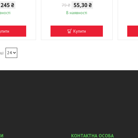
245 ₴
55,30 ₴
79 ₴
вності
В наявності
упити
Купити