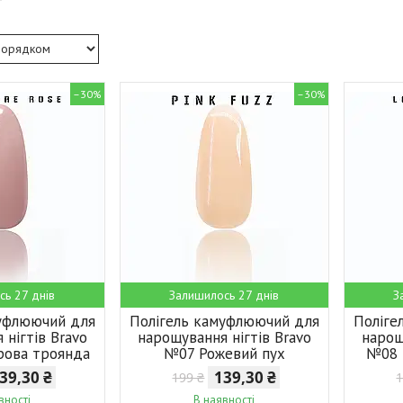
–30%
–30%
сь 27 днів
Залишилось 27 днів
З
муфлюючий для
Полігель камуфлюючий для
Поліге
 нігтів Bravo
нарощування нігтів Bravo
нарощ
рова троянда
№07 Рожевий пух
№08 
39,30 ₴
139,30 ₴
199 ₴
1
вності
В наявності