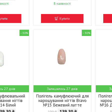
вності
В наявності
упити
Купити
–30%
–30%
сь 27 днів
Залишилось 27 днів
З
муфлювальний
Полігель камуфлюючий для
Поліге
вання нігтів
нарощування нігтів Bravo
нарощ
14 Білий
№15 Бежевий латте
№16 Д
39,30 ₴
139,30 ₴
199 ₴
1