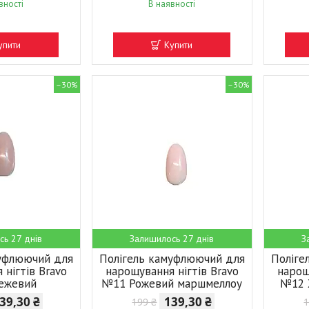
вності
В наявності
упити
Купити
–30%
–30%
сь 27 днів
Залишилось 27 днів
З
муфлюючий для
Полігель камуфлюючий для
Поліге
 нігтів Bravo
нарощування нігтів Bravo
нарощ
ежевий
№11 Рожевий маршмеллоу
№12 
39,30 ₴
139,30 ₴
199 ₴
1