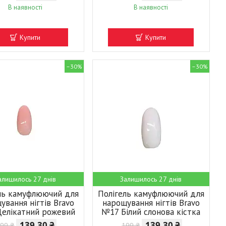
В наявності
В наявності
Купити
Купити
–30%
–30%
алишилось 27 днів
Залишилось 27 днів
ль камуфлюючий для
Полігель камуфлюючий для
ування нігтів Bravo
нарощування нігтів Bravo
елікатний рожевий
№17 Білий слонова кістка
139,30 ₴
139,30 ₴
99 ₴
199 ₴