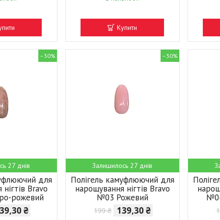
упити
Купити
–30%
–30%
сь 27 днів
Залишилось 27 днів
З
муфлюючий для
Полігель камуфлюючий для
Поліге
 нігтів Bravo
нарощування нігтів Bravo
нарощ
ро-рожевий
№03 Рожевий
№04
39,30 ₴
139,30 ₴
199 ₴
1