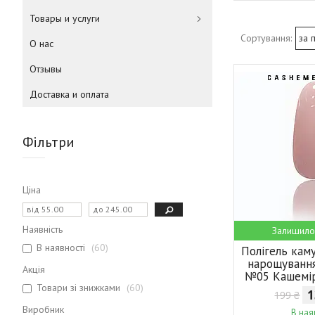
Товары и услуги
О нас
Отзывы
Доставка и оплата
Фільтри
Ціна
Наявність
Залишило
В наявності
60
Полігель ка
нарощування
Акція
№05 Кашемі
Товари зі знижками
60
1
199 ₴
Виробник
В ная