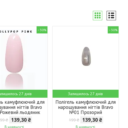
–30%
–30%
алишилось 27 днів
Залишилось 27 днів
ль камуфлюючий для
Полігель камуфлюючий для
ування нігтів Bravo
нарощування нігтів Bravo
Рожевий льодяник
№01 Прозорий
139,30 ₴
139,30 ₴
99 ₴
199 ₴
В наявності
В наявності