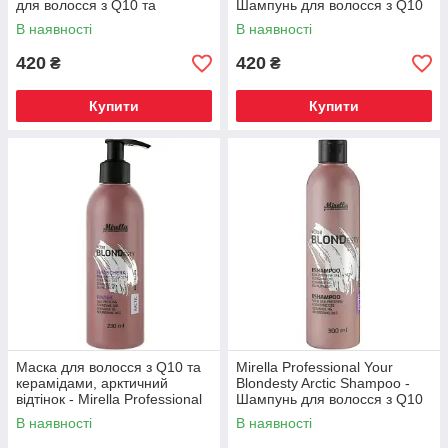
для волосся з Q10 та
Шампунь для волосся з Q10
керамідами
та керамідами
В наявності
В наявності
420
420
₴
₴
Купити
Купити
Маска для волосся з Q10 та
Mirella Professional Your
керамідами, арктичний
Blondesty Arctic Shampoo -
відтінок - Mirella Professional
Шампунь для волосся з Q10
Your Blondesty Arctic Mask
та керамідами
В наявності
В наявності