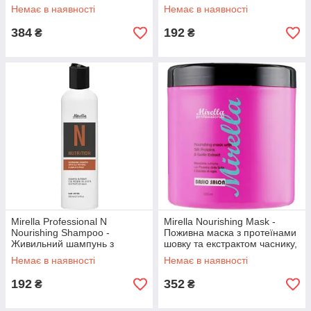
маточним молочком та
жирності, з екстрактом
Немає в наявності
Немає в наявності
пшеничними протеїнами
грейпфрута
384
192
₴
₴
Mirella Professional N
Mirella Nourishing Mask -
Nourishing Shampoo -
Поживна маска з протеїнами
Живильний шампунь з
шовку та екстрактом часнику,
протеїнами шовку та
1000 мл
Немає в наявності
Немає в наявності
екстрактом часнику
192
352
₴
₴