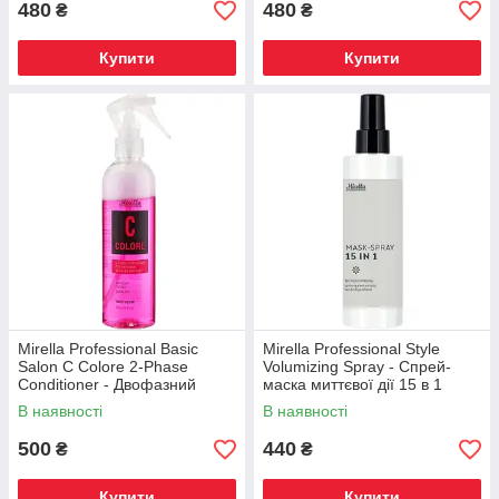
480
480
₴
₴
Купити
Купити
Mirella Professional Basic
Mirella Professional Style
Salon C Colore 2-Phase
Volumizing Spray - Спрей-
Conditioner - Двофазний
маска миттєвої дії 15 в 1
кондиціонер для
В наявності
В наявності
фарбованого волосся з
термозахистом
500
440
₴
₴
Купити
Купити