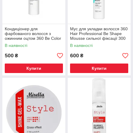
Кондиціонер для
Мус для укладки волосся 360
фарбованого волосся з
Hair Professional Be Shape
ожинним оцтом 360 Be Color
Mousse сильної фіксації 300
300 мл
мл
В наявності
В наявності
500
600
₴
₴
Купити
Купити